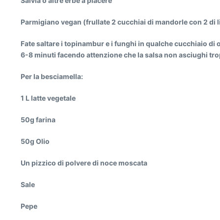
Salvia o altre erbe a piacere
Parmigiano vegan (frullate 2 cucchiai di mandorle con 2 di li
Fate saltare i topinambur e i funghi in qualche cucchiaio di 
6-8 minuti facendo attenzione che la salsa non asciughi tr
Per la besciamella:
1 L latte vegetale
50g farina
50g Olio
Un pizzico di polvere di noce moscata
Sale
Pepe