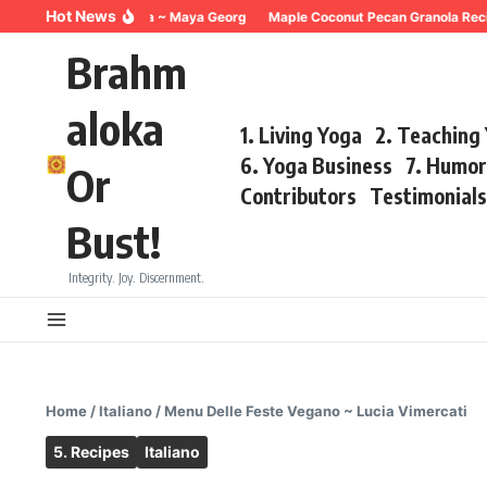
Skip to content
Hot News
eathing for Trauma ~ Maya Georg
Maple Coconut Pecan Granola Recipe ~
Brahm
aloka
1. Living Yoga
2. Teaching
6. Yoga Business
7. Humo
Or
Contributors
Testimonial
Bust!
Integrity. Joy. Discernment.
Home
/
Italiano
/
Menu Delle Feste Vegano ~ Lucia Vimercati
5. Recipes
Italiano