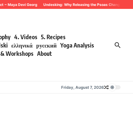
 Maya Devi Georg
Undesking: Why Releasing the Psoas Changes Everything 
sophy
4. Videos
5. Recipes
lski
ελληνικά
русский
Yoga Analysis
s & Workshops
About
Friday, August 7, 2026