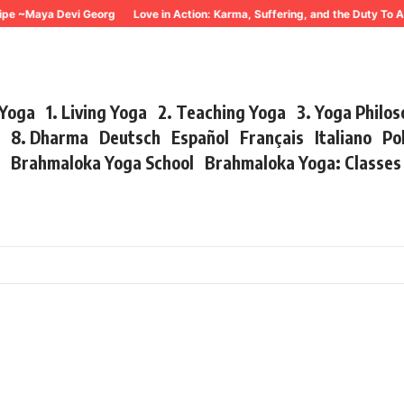
Maya Devi Georg
Love in Action: Karma, Suffering, and the Duty To Act ~
 Yoga
1. Living Yoga
2. Teaching Yoga
3. Yoga Philo
r
8. Dharma
Deutsch
Español
Français
Italiano
Po
s
Brahmaloka Yoga School
Brahmaloka Yoga: Classe