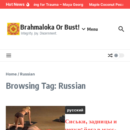
Skip to content
Hot News
Breathing for Trauma ~ Maya Georg
Maple Coconut Pecan G
Brahmaloka Or Bust!
Menu
Integrity. Joy. Discernment.
Home
/
Russian
Browsing Tag: Russian
русский
Сиськи, задницы и
четки: йога в масс-