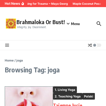
Skip to content
Hot News
Breathing for Trauma ~ Maya Georg
Maple Coconut Pecan Gr
Brahmaloka Or Bust!
Menu
Integrity. Joy. Discernment.
Home
/
joga
Browsing Tag: joga
1. Living Yoga
2. Teaching Yoga
Polski
Tajemne życie