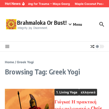
Skip to content
Hot News
Breathing for Trauma ~ Maya Georg
Maple Coconut Pecan G
Brahmaloka Or Bust!
Menu
Integrity. Joy. Discernment.
Home
/
Greek Yogi
Browsing Tag: Greek Yogi
1. Living Yoga
ελληνικά
Γιόγκα: Η πρακτική
ενός πολεμιστή ~ Chris