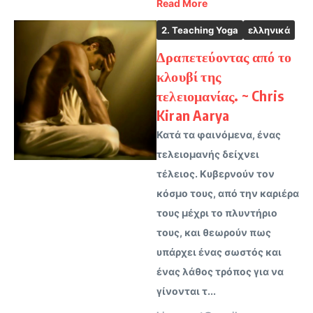
Read More
2. Teaching Yoga
ελληνικά
Δραπετεύοντας από το
κλουβί της
τελειομανίας. ~ Chris
Kiran Aarya
Κατά τα φαινόμενα, ένας
τελειομανής δείχνει
τέλειος. Κυβερνούν τον
κόσμο τους, από την καριέρα
τους μέχρι το πλυντήριο
τους, και θεωρούν πως
υπάρχει ένας σωστός και
ένας λάθος τρόπος για να
γίνονται τ...