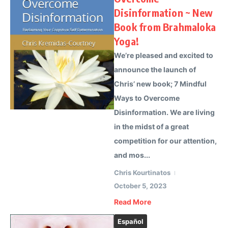
Disinformation ~ New
Book from Brahmaloka
Yoga!
We’re pleased and excited to
announce the launch of
Chris’ new book; 7 Mindful
Ways to Overcome
Disinformation. We are living
in the midst of a great
competition for our attention,
and mos...
Chris Kourtinatos
October 5, 2023
Read More
Español