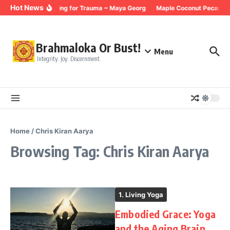
Skip to content
Hot News
Breathing for Trauma ~ Maya Georg
Maple Coconut Pecan Gr
Brahmaloka Or Bust!
Menu
Integrity. Joy. Discernment.
Home
/
Chris Kiran Aarya
Browsing Tag: Chris Kiran Aarya
1. Living Yoga
Embodied Grace: Yoga
and the Aging Brain