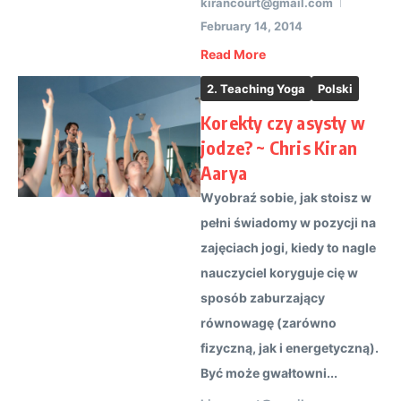
kirancourt@gmail.com
February 14, 2014
Read More
2. Teaching Yoga
Polski
Korekty czy asysty w
jodze? ~ Chris Kiran
Aarya
Wyobraź sobie, jak stoisz w
pełni świadomy w pozycji na
zajęciach jogi, kiedy to nagle
nauczyciel koryguje cię w
sposób zaburzający
równowagę (zarówno
fizyczną, jak i energetyczną).
Być może gwałtowni...