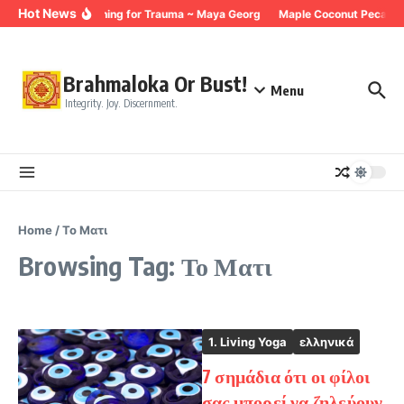
Skip to content
Hot News
Breathing for Trauma ~ Maya Georg
Maple Coconut Pecan G
Brahmaloka Or Bust!
Menu
Integrity. Joy. Discernment.
Home
/
Το Ματι
Browsing Tag: Το Ματι
1. Living Yoga
ελληνικά
7 σημάδια ότι οι φίλοι
σας μπορεί να ζηλεύουν