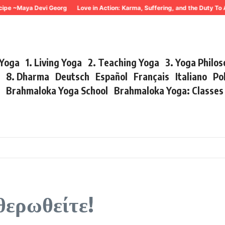
ipe ~Maya Devi Georg
Love in Action: Karma, Suffering, and the Duty To
 Yoga
1. Living Yoga
2. Teaching Yoga
3. Yoga Philo
r
8. Dharma
Deutsch
Español
Français
Italiano
Po
s
Brahmaloka Yoga School
Brahmaloka Yoga: Classe
θερωθείτε!