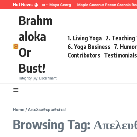
Skip to content
Hot News
Breathing for Trauma ~ Maya Georg
Maple Coconut Pecan Granola Rec
Brahm
aloka
1. Living Yoga
2. Teaching
6. Yoga Business
7. Humo
Or
Contributors
Testimonial
Bust!
Integrity. Joy. Discernment.
Home
/
Απελευθερωθείτε!
Browsing Tag: Απελευ