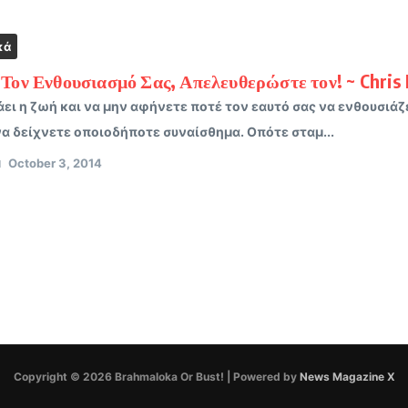
κά
Τον Ενθουσιασμό Σας, Απελευθερώστε τον! ~ Chris 
ει η ζωή και να μην αφήνετε ποτέ τον εαυτό σας να ενθουσιάζε
να δείχνετε οποιοδήποτε συναίσθημα. Οπότε σταμ...
October 3, 2014
Copyright © 2026 Brahmaloka Or Bust! | Powered by
News Magazine X