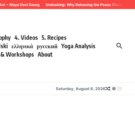
 Act ~ Maya Devi Georg
Undesking: Why Releasing the Psoas Changes Every
sophy
4. Videos
5. Recipes
lski
ελληνικά
русский
Yoga Analysis
s & Workshops
About
Saturday, August 8, 2026